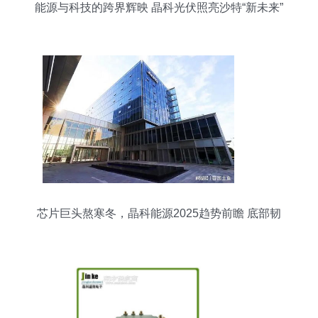
能源与科技的跨界辉映 晶科光伏照亮沙特“新未来”
芯片巨头熬寒冬，晶科能源2025趋势前瞻 底部韧
性几何？