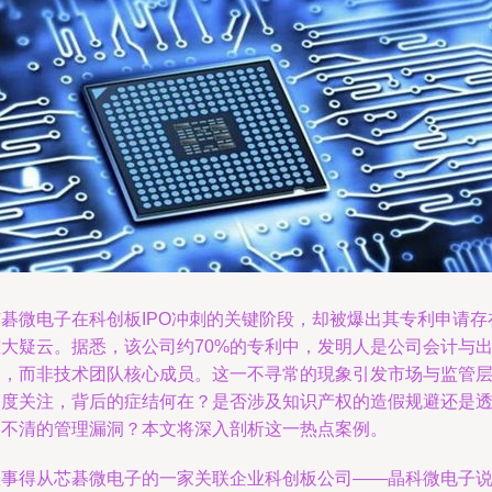
芯碁微电子在科创板IPO冲刺的关键阶段，却被爆出其专利申请存
重大疑云。据悉，该公司约70%的专利中，发明人是公司会计与
纳，而非技术团队核心成员。这一不寻常的現象引发市场与监管
高度关注，背后的症结何在？是否涉及知识产权的造假规避还是
明不清的管理漏洞？本文将深入剖析这一热点案例。
故事得从芯碁微电子的一家关联企业科创板公司——晶科微电子