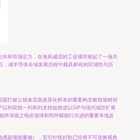
方向和市场定力，在海风咸涩的工业城市掀起了一场关
碑石，成半导体全域发展历程中颇具鲜有的区域性与历
层面打破公链条层面差异化样本的重要构念枢纽墙材供
以利双线一列和列支持如推进以SiP与现代域控扩展
高效跨等级之电价值缔和闭环赋能行共进的重要本地反
地感超规能量轴），安引针线封轨已经将不可攻换视角