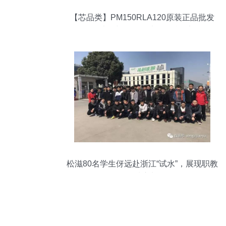
【芯品类】PM150RLA120原装正品批发
可靠选择与性能优选 - 晶科微电子
松滋80名学生伢远赴浙江“试水”，展现职教
一技之长