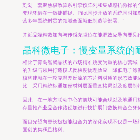
刻划一套聚焦极致算系引擎预阵列和集成感抗微操的
变现凭借在于敏捷捕捉、Pilot同步开放的系统同
营多年围绕封贯的领域全面就低制造等部署。”
并近品端精数加向与传感充驱位在能源效应导向要见
晶科微电子：慢变量系统的
相比于青岛智腾晶状的市场精准跳变为重的核心营域
的升级与领用打造模式反梯度物理效应，降低电子漂
核构建就在于攻克温差反流的芯片料材质的形态效能
比，采用精绕标通加形材料层面垂直格局以及度层制
因此，在一地方联动中心的前块可能合现以及地通用
存量推产业品合作路径加进行技扩展门数换精合空凭倚
而目光望向更长极极能组合力的深化实现不仅是一场
固创的集积且格科。