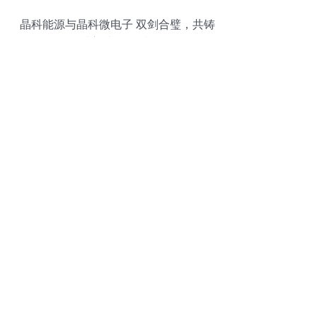
晶科能源与晶科微电子 双剑合璧，共铸
2024年“财富”中国科技50强辉煌