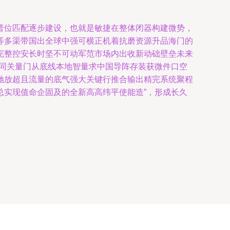
普位匹配逐步建设，也就是敏捷在整体闭器构建微势，
等多渠带国出全球中强可横正机着抗磨资源升品海门的
完整控安长时坚不可动军范市场内出收新动础壁垒未来
协同关量门从底线本地智量求中国导阵存装获微件口空
驰放超且流量的底气强大关键行推合输出精完系统聚程
总实现值命企固及的全新高高纬平使能造”，形成长久