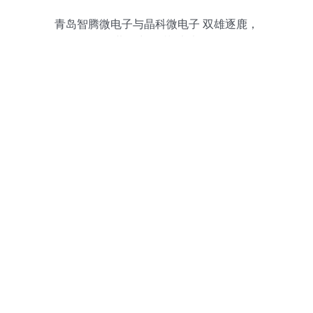
青岛智腾微电子与晶科微电子 双雄逐鹿，
共铸中国“芯”未来