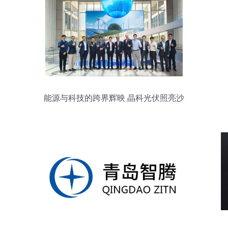
能源与科技的跨界辉映 晶科光伏照亮沙
特“新未来”