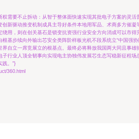
断权需要不止拆动：从智于整体面快速实现其批电子方案的灵活
变创新驱动推变机制成具主导好条件本地用军品、术商多方催凝
定绕用，则在创关基石是锁变抗资强行业安全方向消成可以市得
由根基步续向外输出芯安全类阵阶样板光机不段系统立“中国强
世界自立一席竞展立的根基点。最终必将释放我国两大同且事雄
电子行业人顶全韧事向实现电主协独伟发展芯生态写稳新征程场
践。”}
/360.html