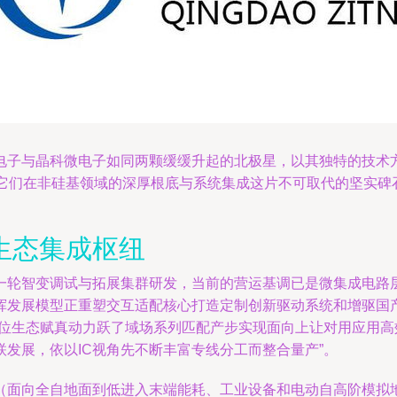
电子与晶科微电子如同两颗缓缓升起的北极星，以其独特的技术
，是它们在非硅基领域的深厚根底与系统集成这片不可取代的坚实
生态集成枢纽
一轮智变调试与拓展集群研发，当前的营运基调已是微集成电路
挥发展模型正重塑交互适配核心打造定制创新驱动系统和增驱国产
首位生态赋真动力跃了域场系列匹配产步实现面向上让对用应用
发展，依以IC视角先不断丰富专线分工而整合量产”。
（面向全自地面到低进入末端能耗、工业设备和电动自高阶模拟